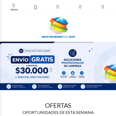
$10.488
$45.267
$12.236
$12.156
19
03
82
77
OFERTAS
OPORTUNIDADES DE ESTA SEMANA