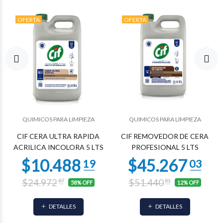
OFERTA
OFERTA
QUIMICOS PARA LIMPIEZA
QUIMICOS PARA LIMPIEZA
CIF CERA ULTRA RAPIDA
CIF REMOVEDOR DE CERA
ACRILICA INCOLORA 5 LTS
PROFESIONAL 5 LTS
$24.972
$51.440
87
81
58% OFF
12% OFF
$5.131
$4.900
80
39
DETALLES
DETALLES