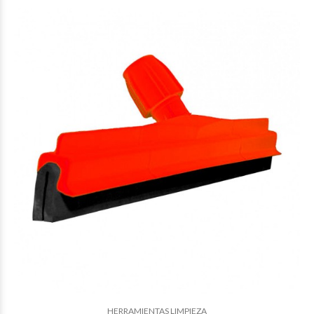
$18.215
39
$17.765
52
HERRAMIENTAS LIMPIEZA