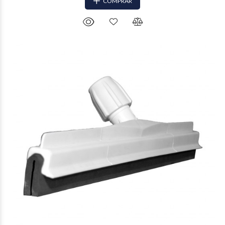
COMPRAR
$25.418
29