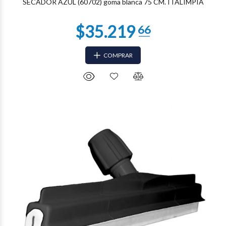
SECADOR AZUL (60702) goma blanca 75 CM. ITALIMPIA
COMPRAR
$31.306
37