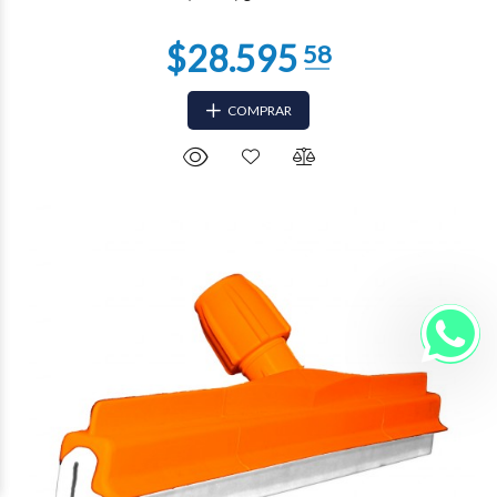
COMPRAR
$14.025
41