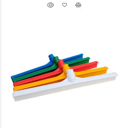
$44.855
90