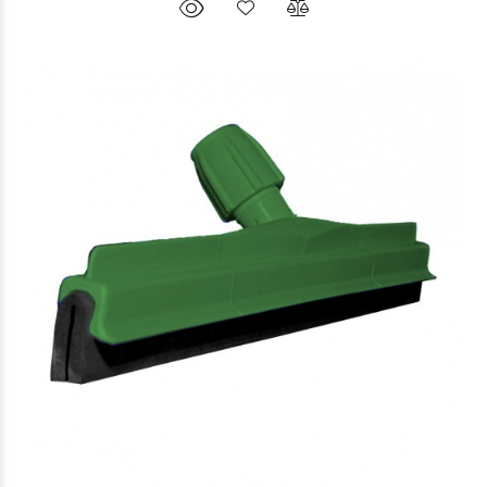
$25.418
29