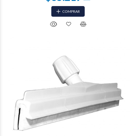
COMPRAR
$28.595
58