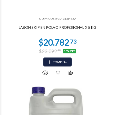
$13.650
89
QUIMICOS PARA LIMPIEZA
JABON SKIP EN POLVO PROFESIONAL X 5 KG
$23.092
92
10% OFF
COMPRAR
$13.612
50