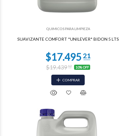
$4.954
95
QUIMICOS PARA LIMPIEZA
SUAVIZANTE COMFORT *UNILEVER* BIDON 5 LTS
$19.439
12
10% OFF
COMPRAR
$4.954
95