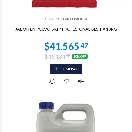
QUIMICOS PARA LIMPIEZA
$20.782
73
JABON EN POLVO SKIP PROFESIONAL BLS 1 X 10KG
$46.184
85
10% OFF
COMPRAR
$17.975
35