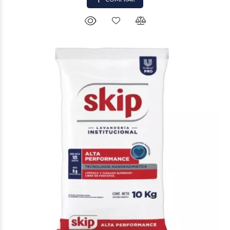
$25.793
10