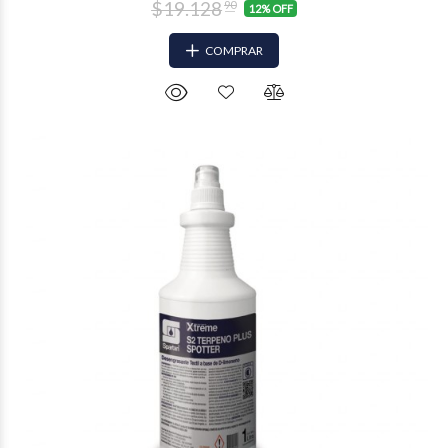
$19.128
90
12% OFF
COMPRAR
$1.413
58