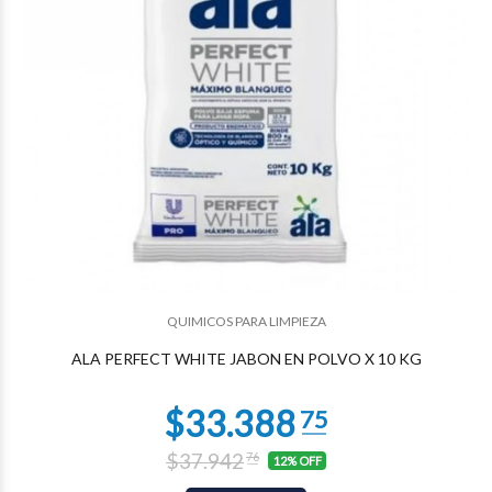
QUIMICOS PARA LIMPIEZA
$14.586
33
ALA PERFECT WHITE JABON EN POLVO X 10 KG
$37.942
76
12% OFF