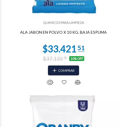
QUIMICOS PARA LIMPIEZA
$15.960
15
ALA JABON EN POLVO X 10 KG. BAJA ESPUMA
$37.135
01
10% OFF
COMPRAR
$15.547
21