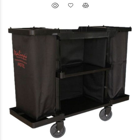
$598.351
30