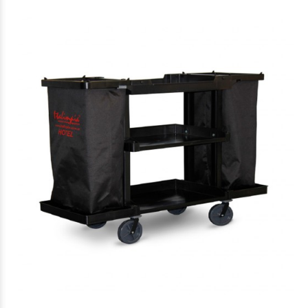
$434.209
57