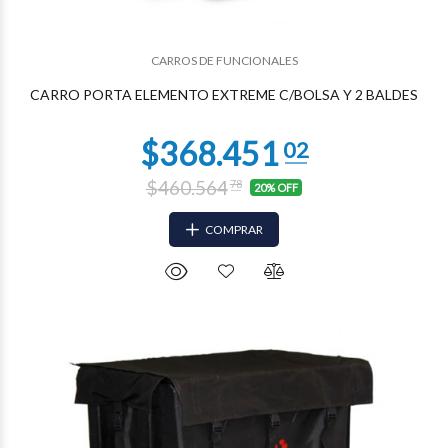
$243.106
91
CARROS DE FUNCIONALES
CARRO PORTA ELEMENTO EXTREME C/BOLSA Y 2 BALDES
$460.564
78
20% OFF
COMPRAR
$243.106
91