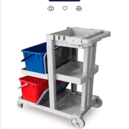
$241.220
70