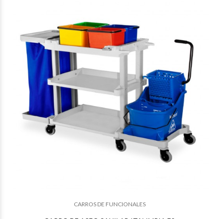
$472.439
50
CARROS DE FUNCIONALES
$470.077
41