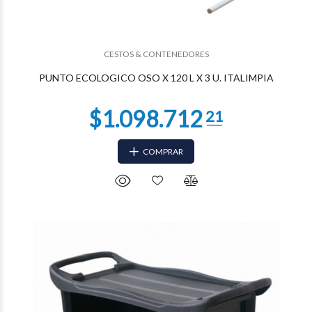
$803.093
12
CESTOS & CONTENEDORES
PUNTO ECOLOGICO OSO X 120 L X 3 U. ITALIMPIA
COMPRAR
$740.677
69