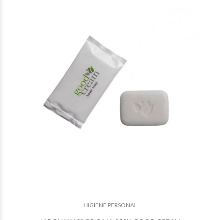
$24.426
23
$24.216
75
HIGIENE PERSONAL