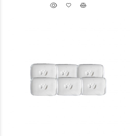
$41.757
10