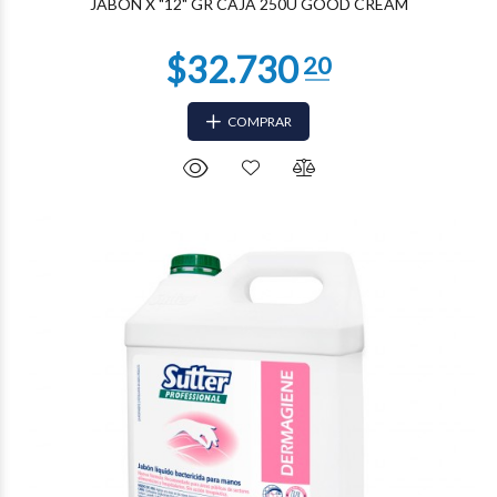
JABON X "12" GR CAJA 250U GOOD CREAM
COMPRAR
$22.450
32